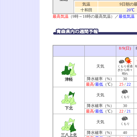
気温
9日朝の
十和田
20℃
最高気温
（9時～18時の最高気温）／
最低気温
8/9(日)
天気
くもり昼過
ぎから時々
晴れ
降水確率（%）
30
津軽
最高
/
最低
（℃）
25
/
22
天気
くもり
降水確率（%）
30
下北
最高
/
最低
（℃）
22
/
21
天気
くもり
降水確率（%）
40
三八上北