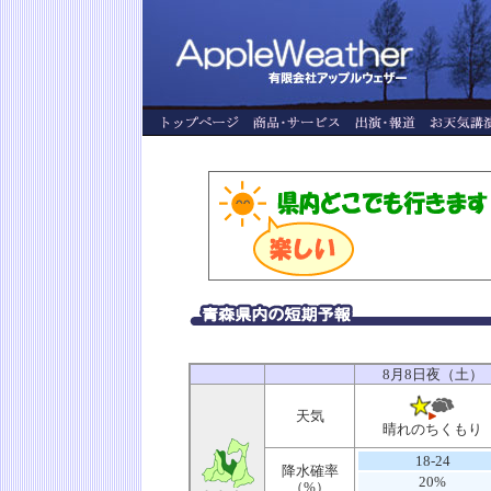
8月8日夜（土）
天気
晴れのちくもり
18-24
降水確率
20%
（%）