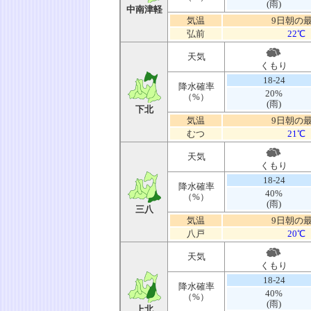
(雨)
中南津軽
気温
9日朝の
弘前
22℃
天気
くもり
18-24
降水確率
20%
（%）
(雨)
下北
気温
9日朝の
むつ
21℃
天気
くもり
18-24
降水確率
40%
（%）
(雨)
三八
気温
9日朝の
八戸
20℃
天気
くもり
18-24
降水確率
40%
（%）
(雨)
上北