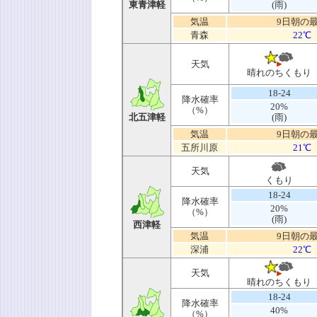
東青津軽
(雨)
気温
9日朝の
青森
22℃
天気
晴れのちくもり
18-24
降水確率
20%
（%）
北五津軽
(雨)
気温
9日朝の
五所川原
21℃
天気
くもり
18-24
降水確率
20%
（%）
(雨)
西津軽
気温
9日朝の
深浦
22℃
天気
晴れのちくもり
18-24
降水確率
40%
（%）