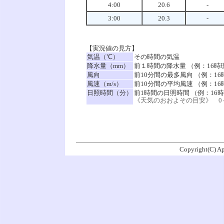
4:00
20.6
-
3:00
20.3
-
【実況値の見方】
気温（℃）
その時間の気温
降水量（mm）
前１時間の降水量 （例：16時
風向
前10分間の最多風向 （例：16
風速（m/s）
前10分間の平均風速 （例：16時
日照時間（分）
前1時間の日照時間 （例：16
《天気のおおよその目安》 0～
Copyright(C) Ap